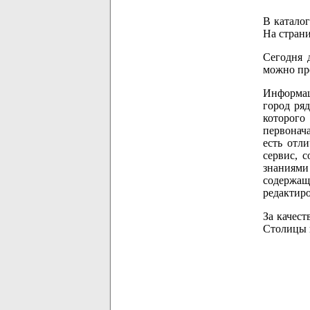
В катало
На страни
Сегодня 
можно про
Информац
город ряд
которого
первонача
есть отл
сервис, 
знаниями
содержащ
редактиро
За качес
Столицы 