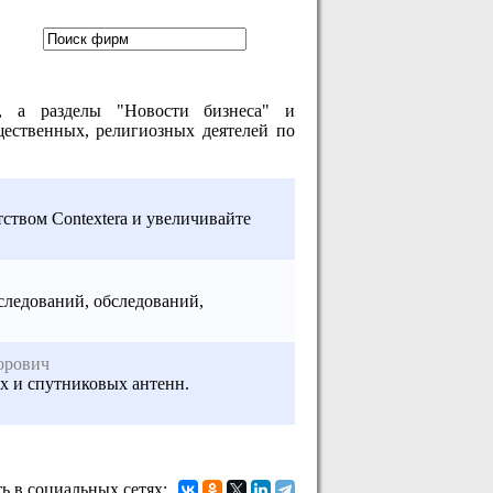
, а разделы "Новости бизнеса" и
щественных, религиозных деятелей по
тством Contextera и увеличивайте
следований, обследований,
орович
х и спутниковых антенн.
ь в социальных сетях: