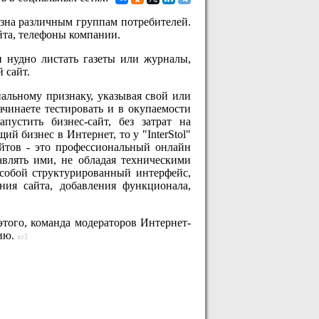
езна различным группам потребителей.
йта, телефоны компании.
и нудно листать газеты или журналы,
 сайт.
льному признаку, указывая свой или
ачинаете тестировать и в окупаемости
устить бизнес-сайт, без затрат на
й бизнес в Интернет, то у "InterStol"
айтов - это профессиональный онлайн
авлять ими, не обладая техническими
 собой структурированный интерфейс,
ия сайта, добавления функционала,
этого, команда модераторов Интернет-
цию.
xr1