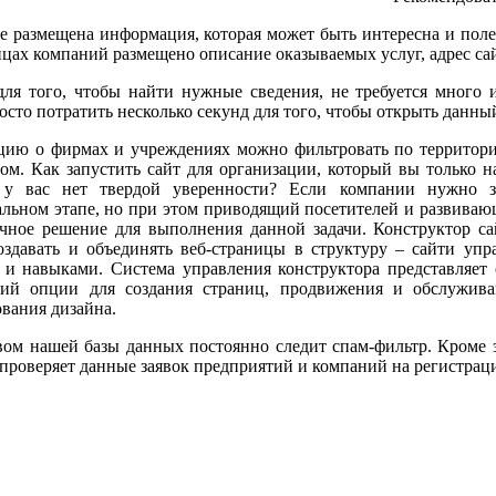
ге размещена информация, которая может быть интересна и пол
цах компаний размещено описание оказываемых услуг, адрес са
для того, чтобы найти нужные сведения, не требуется много 
сто потратить несколько секунд для того, чтобы открыть данный
ию о фирмах и учреждениях можно фильтровать по территориа
ом. Как запустить сайт для организации, который вы только н
 у вас нет твердой уверенности? Если компании нужно зап
льном этапе, но при этом приводящий посетителей и развивающи
ичное решение для выполнения данной задачи. Конструктор с
создавать и объединять веб-страницы в структуру – сайти упр
 и навыками. Система управления конструктора представляет
ий опции для создания страниц, продвижения и обслуживан
вания дизайна.
твом нашей базы данных постоянно следит спам-фильтр. Кроме 
проверяет данные заявок предприятий и компаний на регистра